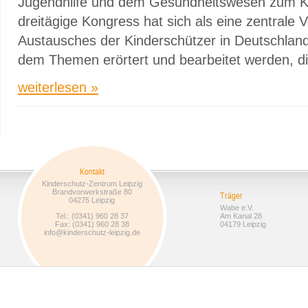
Jugendhilfe und dem Gesundheitswesen zum Ki
dreitägige Kongress hat sich als eine zentrale 
Austausches der Kinderschützer in Deutschland e
dem Themen erörtert und bearbeitet werden, die
weiterlesen »
Kontakt
Kinderschutz-Zentrum Leipzig
Brandvorwerkstraße 80
Träger
04275 Leipzig
Wabe e.V.
Tel.: (0341) 960 28 37
Am Kanal 28
Fax: (0341) 960 28 38
04179 Leipzig
info@kinderschutz-leipzig.de