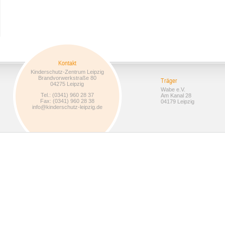
Kontakt
Kinderschutz-Zentrum Leipzig
Brandvorwerkstraße 80
Träger
04275 Leipzig
Wabe e.V.
Tel.: (0341) 960 28 37
Am Kanal 28
Fax: (0341) 960 28 38
04179 Leipzig
info@kinderschutz-leipzig.de