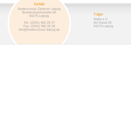
Kontakt
Kinderschutz-Zentrum Leipzig
Brandvorwerkstraße 80
Träger
04275 Leipzig
Wabe e.V.
Tel.: (0341) 960 28 37
Am Kanal 28
Fax: (0341) 960 28 38
04179 Leipzig
info@kinderschutz-leipzig.de