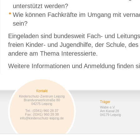
unterstützt werden?
Wie können Fachkräfte im Umgang mit vernachl
sein?
Eingeladen sind bundesweit Fach- und Leitungsk
freien Kinder- und Jugendhilfe, der Schule, d
andere am Thema Interessierte.
Weitere Informationen und Anmeldung finden s
Kontakt
Kinderschutz-Zentrum Leipzig
Brandvorwerkstraße 80
Träger
04275 Leipzig
Wabe e.V.
Tel.: (0341) 960 28 37
Am Kanal 28
Fax: (0341) 960 28 38
04179 Leipzig
info@kinderschutz-leipzig.de