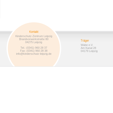
Kontakt
Kinderschutz-Zentrum Leipzig
Brandvorwerkstraße 80
Träger
04275 Leipzig
Wabe e.V.
Tel.: (0341) 960 28 37
Am Kanal 28
Fax: (0341) 960 28 38
04179 Leipzig
info@kinderschutz-leipzig.de