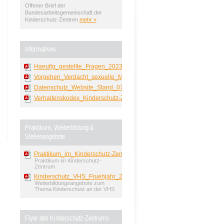
Offener Brief der
Bundesarbeitsgemeinschaft der
Kinderschutz-Zentren
mehr »
Informatives
Haeufig_gestellte_Fragen_2023.pdf
Vorgehen_Verdacht_sexuelle_Misshandlung.pdf
Datenschutz_Website_Stand_0718.pdf
Verhaltenskodex_Kinderschutz-Zentrum_Leipzig.pdf
Praktikum, Weiterbildung &
Stellenangebote
Praktikum_im_Kinderschutz-Zentrum.pdf
Praktikum im Kinderschutz-
Zentrum
Kinderschutz_VHS_Fruehjahr_2026.pdf
Weiterbildungsangebote zum
Thema Kinderschutz an der VHS
Flyer des Kinderschutz-Zentrums